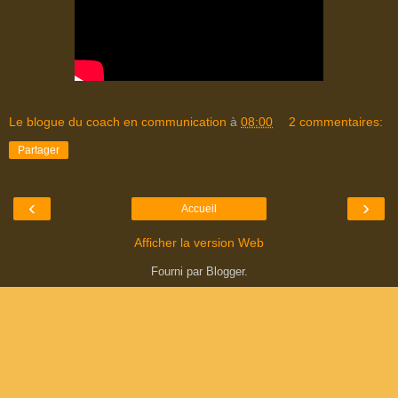
Le blogue du coach en communication
à
08:00
2 commentaires:
Partager
‹
›
Accueil
Afficher la version Web
Fourni par
Blogger
.