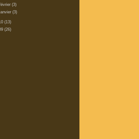
février
(3)
janvier
(3)
10
(13)
09
(26)