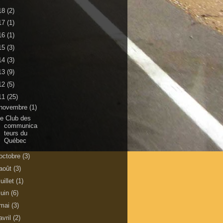
18
(2)
17
(1)
16
(1)
15
(3)
14
(3)
13
(9)
12
(5)
11
(25)
novembre
(1)
e Club des
communica
teurs du
Québec
octobre
(3)
août
(3)
juillet
(1)
juin
(6)
mai
(3)
avril
(2)