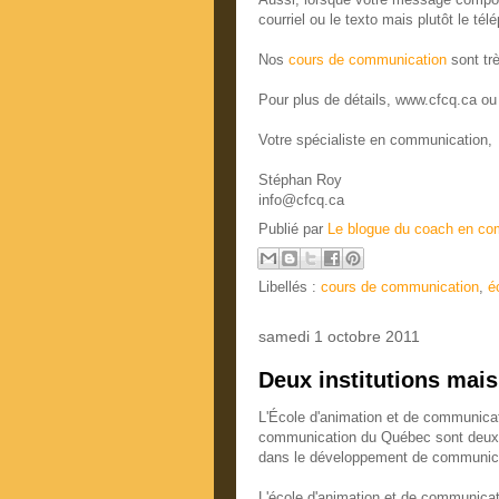
courriel ou le texto mais plutôt le t
Nos
cours de communication
sont trè
Pour plus de détails, www.cfcq.ca o
Votre spécialiste en communication,
Stéphan Roy
info@cfcq.ca
Publié par
Le blogue du coach en co
Libellés :
cours de communication
,
é
samedi 1 octobre 2011
Deux institutions mai
L'École d'animation et de communicat
communication du Québec sont deux 
dans le développement de communic
L'école d'animation et de communica