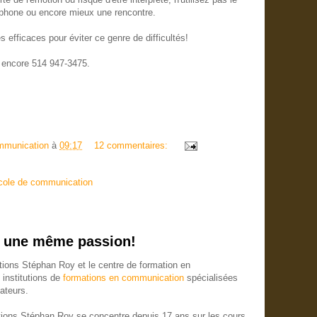
éléphone ou encore mieux une rencontre.
s efficaces pour éviter ce genre de difficultés!
u encore 514 947-3475.
mmunication
à
09:17
12 commentaires:
cole de communication
s une même passion!
ions Stéphan Roy et le centre de formation en
institutions de
formations en communication
spécialisées
ateurs.
tions Stéphan Roy se concentre depuis 17 ans sur les cours