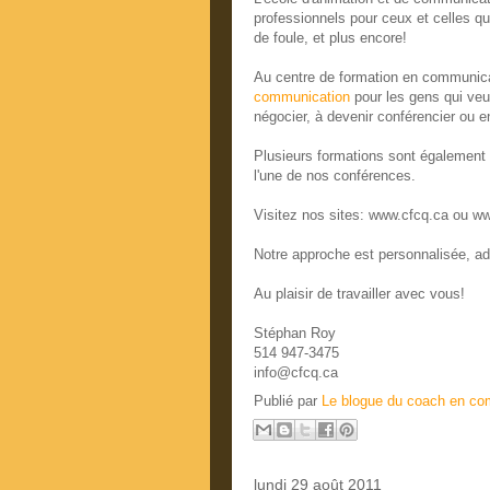
professionnels pour ceux et celles qui
de foule, et plus encore!
Au centre de formation en communic
communication
pour les gens qui veu
négocier, à devenir conférencier ou e
Plusieurs formations sont également o
l'une de nos conférences.
Visitez nos sites: www.cfcq.ca ou w
Notre approche est personnalisée, a
Au plaisir de travailler avec vous!
Stéphan Roy
514 947-3475
info@cfcq.ca
Publié par
Le blogue du coach en co
lundi 29 août 2011