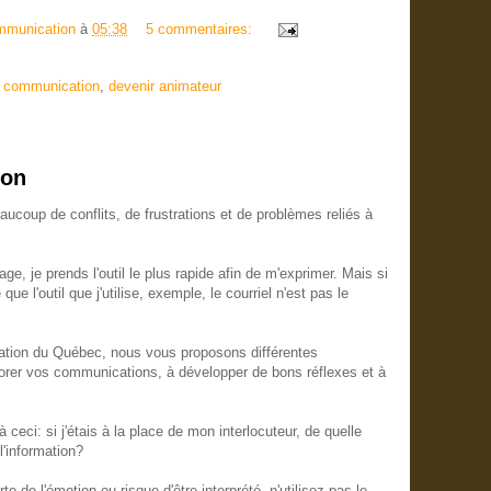
mmunication
à
05:38
5 commentaires:
e communication
,
devenir animateur
ion
coup de conflits, de frustrations et de problèmes reliés à
, je prends l'outil le plus rapide afin de m'exprimer. Mais si
 que l'outil que j'utilise, exemple, le courriel n'est pas le
tion du Québec, nous vous proposons différentes
iorer vos communications, à développer de bons réflexes et à
ceci: si j'étais à la place de mon interlocuteur, de quelle
l'information?
de l'émotion ou risque d'être interprété, n'utilisez pas le