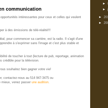
►
 en communication
►
►
20
opportunités intéressantes pour ceux et celles qui veulent
►
20
er à des émissions de télé-réalité!!!
déal, pour commencer sa carrière, est la radio. Il s'agit d'une
 apprendre à s'exprimer sans l'image et c'est plus stable et
bilité de toucher à tout (lecture de pub, reportage, animation
s crédible pour la télévision.
vous souhaitez bien gagner votre vie!
ier, contactez-nous au 514 947-3475 ou
e mieux, venez passer
une audition
.