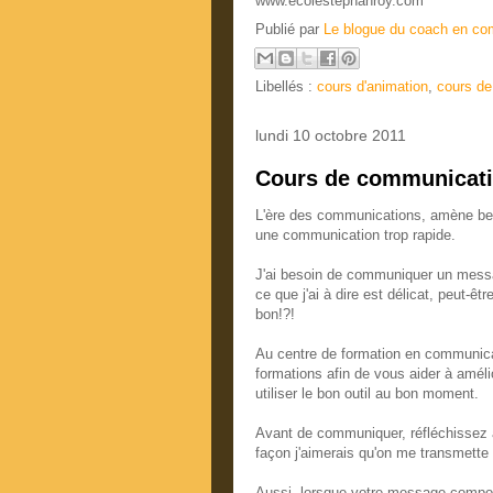
www.ecolestephanroy.com
Publié par
Le blogue du coach en co
Libellés :
cours d'animation
,
cours d
lundi 10 octobre 2011
Cours de communicat
L'ère des communications, amène beau
une communication trop rapide.
J'ai besoin de communiquer un message
ce que j'ai à dire est délicat, peut-être
bon!?!
Au centre de formation en communica
formations afin de vous aider à amél
utiliser le bon outil au bon moment.
Avant de communiquer, réfléchissez à 
façon j'aimerais qu'on me transmette 
Aussi, lorsque votre message comporte 