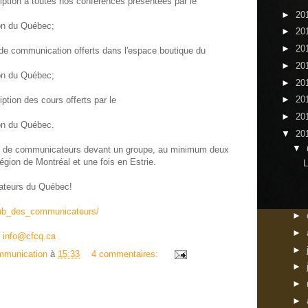
ription à toutes nos conférences présentées par le
►
20
on du Québec;
►
20
►
20
 de communication offerts dans l'espace boutique du
►
20
on du Québec;
►
20
►
20
iption des cours offerts par le
►
20
on du Québec.
▼
20
▼
ents de communicateurs devant un groupe, au minimum deux
région de Montréal et une fois en Estrie.
L
ateurs du Québec!
lub_des_communicateurs/
►
►
:
info@cfcq.ca
►
mmunication
à
15:33
4 commentaires:
►
►
►